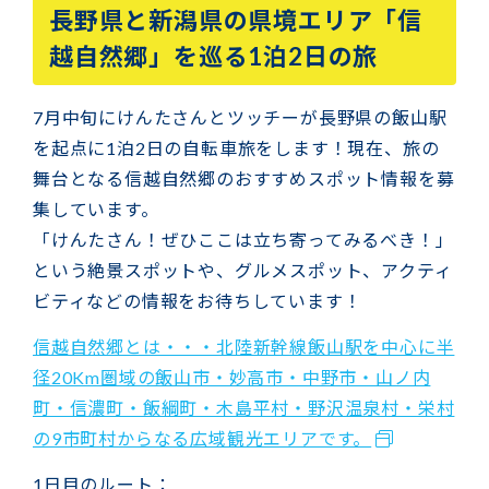
長野県と新潟県の県境エリア「信
越自然郷」を巡る1泊2日の旅
7月中旬にけんたさんとツッチーが長野県の飯山駅
を起点に1泊2日の自転車旅をします！現在、旅の
舞台となる信越自然郷のおすすめスポット情報を募
集しています。
「けんたさん！ぜひここは立ち寄ってみるべき！」
という絶景スポットや、グルメスポット、アクティ
ビティなどの情報をお待ちしています！
信越自然郷とは・・・北陸新幹線飯山駅を中心に半
径20Km圏域の飯山市・妙高市・中野市・山ノ内
町・信濃町・飯綱町・木島平村・野沢温泉村・栄村
の9市町村からなる広域観光エリアです。
1日目のルート：