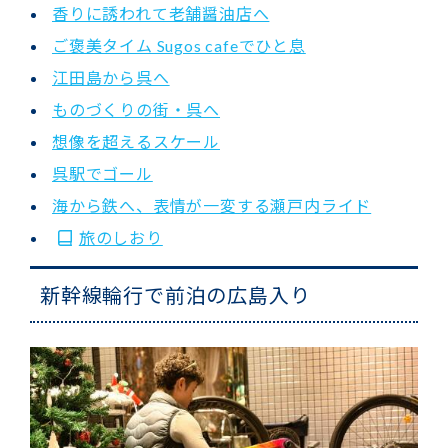
香りに誘われて老舗醤油店へ
ご褒美タイム Sugos cafeでひと息
江田島から呉へ
ものづくりの街・呉へ
想像を超えるスケール
呉駅でゴール
海から鉄へ、表情が一変する瀬戸内ライド
旅のしおり
新幹線輪行で前泊の広島入り