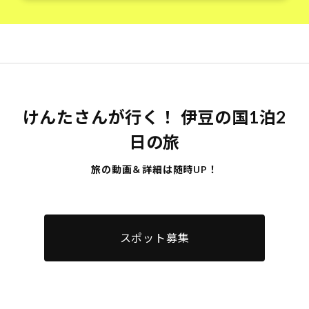
募集エリア
中伊豆エリア（伊豆の国市／伊豆市／沼津市
周辺）
募集期間
けんたさんが行く！ 伊豆の国1泊2
2021年10月7日（木）～10月12日（火）
日の旅
旅の動画＆詳細は随時UP！
募集にあたりご同意いただくこと
■投稿情報の使用用途 ・投稿いただいた情
報は「けんたさんが行く！ディスカバーライ
スポット募集
ド伊豆の国1泊2日の旅」における撮影およ
びWEBサイト作成の参考にさせていただき
ます。そのスポットに立ち寄ることをお約束
するものではございません。予めご了承くだ