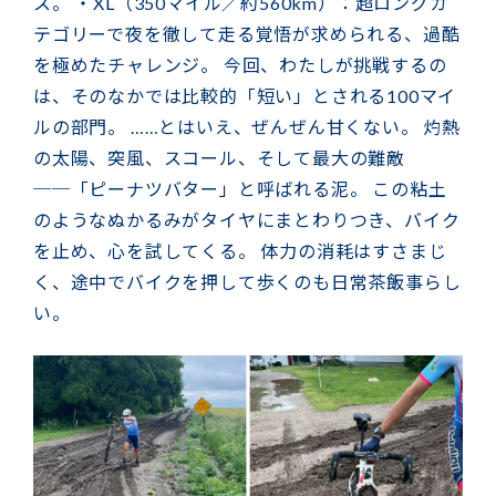
ス。 ・XL（350マイル／約560km）：超ロングカ
テゴリーで夜を徹して走る覚悟が求められる、過酷
を極めたチャレンジ。 今回、わたしが挑戦するの
は、そのなかでは比較的「短い」とされる100マイ
ルの部門。 ……とはいえ、ぜんぜん甘くない。 灼熱
の太陽、突風、スコール、そして最大の難敵
──「ピーナツバター」と呼ばれる泥。 この粘土
のようなぬかるみがタイヤにまとわりつき、バイク
を止め、心を試してくる。 体力の消耗はすさまじ
く、途中でバイクを押して歩くのも日常茶飯事らし
い。