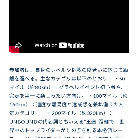
参加者は、自身のレベルや挑戦の度合いに応じて距
離を選べる。主なカテゴリは以下のとおり： ・50
マイル（約80km）：グラベルイベント初心者や、
完走を第一に楽しみたい方向け。 ・100マイル（約
160km）：適度な難易度と達成感を兼ね備えた人
気カテゴリー。 ・200マイル（約320km）：
UNBOUNDの代名詞ともいえる“王道”距離で、世
界中のトップライダーがしのぎを削る本格派レー