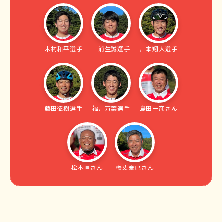
木村和平選手
三浦生誠選手
川本翔大選手
藤田征樹選手
福井万葉選手
島田一彦さん
松本亘さん
権丈泰巳さん