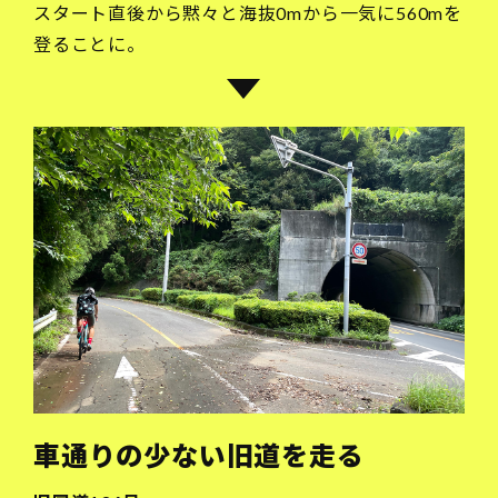
スタート直後から黙々と海抜0mから一気に560mを
登ることに。
車通りの少ない旧道を走る