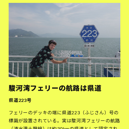
駿河湾フェリーの航路は県道
県道223号
フェリーのデッキの端に県道223（ふじさん）号の
標識が設置されている。実は駿河湾フェリーの航路
（清水港土肥線）は約30kmの県道として認定され