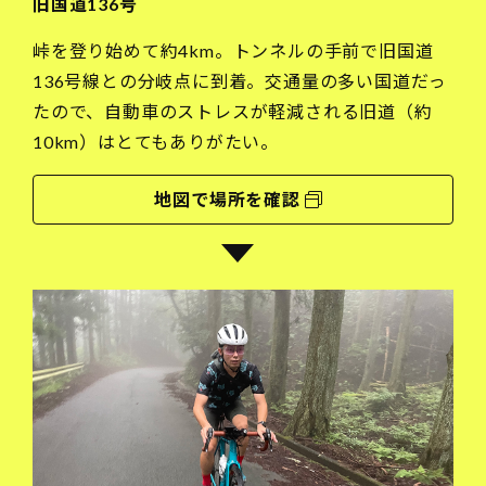
旧国道136号
峠を登り始めて約4km。トンネルの手前で旧国道
136号線との分岐点に到着。交通量の多い国道だっ
たので、自動車のストレスが軽減される旧道（約
10km）はとてもありがたい。
地図で場所を確認