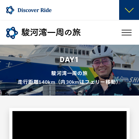
DAY1
駿河湾一周の旅
走行距離140km（内30kmはフェリー移動）