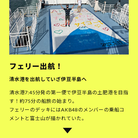
フェリー出航！
清水港を出航していざ伊豆半島へ
清水港7:45分発の第一便で伊豆半島の土肥港を目指
す！約75分の船旅の始まり。
フェリーのデッキにはAKB48のメンバーの乗船コ
メントと富士山が描かれていた。