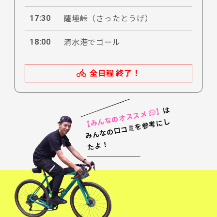
17:30
薩埵峠（さったとうげ）
18:00
清水港でゴール
全日程 終了！
は
】
【みんなのオススメ
み
ん
な
の
口
コ
ミ
を
参
考
に
し
た
よ
！