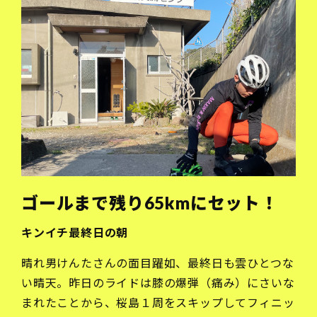
ゴールまで残り65kmにセット！
キンイチ最終日の朝
晴れ男けんたさんの面目躍如、最終日も雲ひとつな
い晴天。昨日のライドは膝の爆弾（痛み）にさいな
まれたことから、桜島１周をスキップしてフィニッ