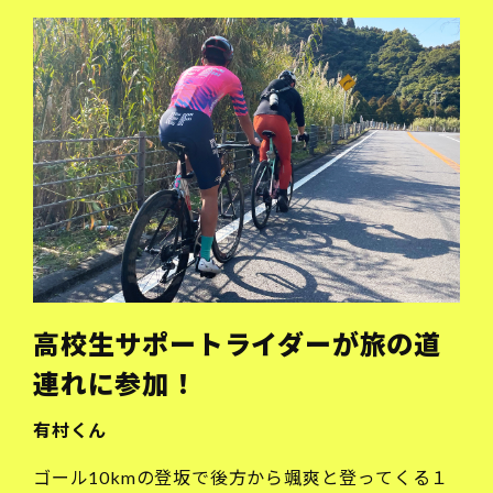
高校生サポートライダーが旅の道
連れに参加！
有村くん
ゴール10kmの登坂で後方から颯爽と登ってくる１