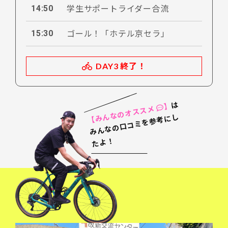
14:50
学生サポートライダー合流
15:30
ゴール！「ホテル京セラ」
DAY3 終了！
は
】
【みんなのオススメ
み
ん
な
の
口
コ
ミ
を
参
考
に
し
た
よ
！