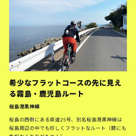
希少なフラットコースの先に見え
る霧島・鹿児島ルート
桜島港黒神線
桜島の西側にある県道25号、別名桜島港黒神線は
桜島周辺の中でも珍しくフラットなルート（膝にも