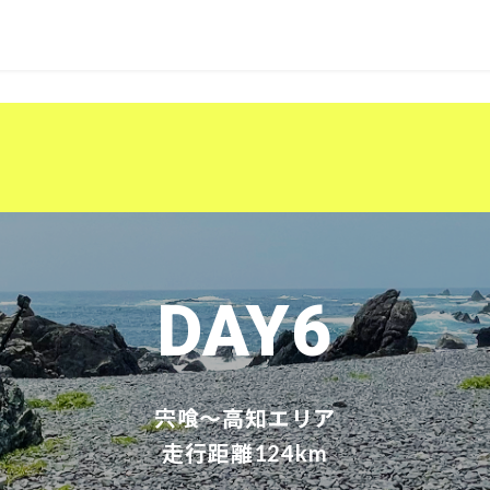
DAY6
宍喰～高知エリア
走行距離124km