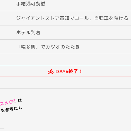
手結港可動橋
ジャイアントストア高知でゴール、自転車を預ける
ホテル到着
「喰多朗」でカツオのたたき
DAY6終了！
は
】
ススメ
み
ん
な
の
口
コ
ミ
を
参
考
に
し
た
よ